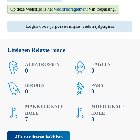
uur
Op deze wedstrijd is het
wedstrijdreglement
van toepassing.
niet
meer
Login voor je persoonlijke wedstrijdpagina
tonen
Uitslagen Relaxte ronde
ALBATROSSEN
EAGLES
0
0
BIRDIES
PARS
0
0
MAKKELIJKSTE
MOEILIJKSTE
HOLE
HOLE
7
8
Alle resultaten bekijken