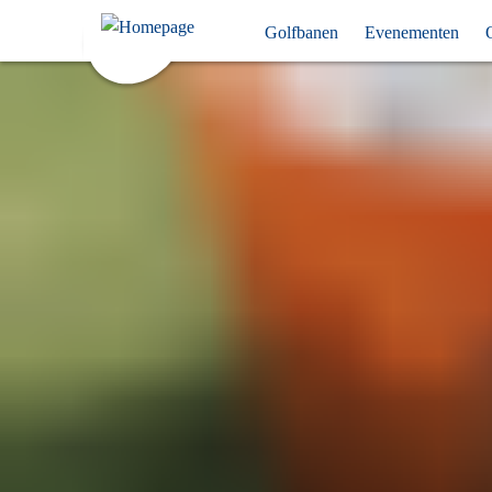
Hoofdnavigatie
Skip
Golfbanen
Evenementen
links