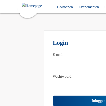
Hoofdnavigatie
Skip
Golfbanen
Evenementen
links
Login
E-mail
Wachtwoord
Wachtwoord
verborgen.
Inloggen